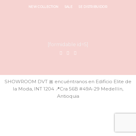
NEW COLLECTION
SALE
SE DISTRIBUIDOR
[formidable id=5]
SHOWROOM DVT 🎀 encuéntranos en Edificio Elite de
la Moda, INT 1204 📍Cra 56B #49A-29 Medellín,
Antioquia