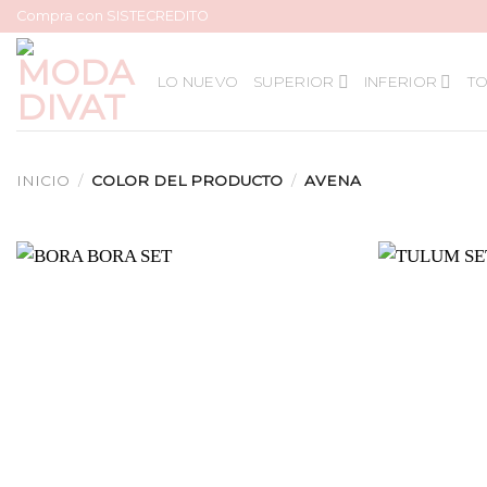
Skip
Compra con SISTECREDITO
to
content
LO NUEVO
SUPERIOR
INFERIOR
TO
INICIO
/
COLOR DEL PRODUCTO
/
AVENA