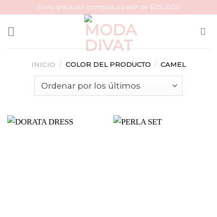
Skip
Envío gratis por compras a partir de $250.000
to
content
INICIO
/
COLOR DEL PRODUCTO
/
CAMEL