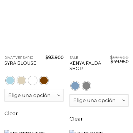
$
93.900
$
99.900
DIVATVERSARIO
SALE
$
49.950
KENYA FALDA
SYRA BLOUSE
SHORT
Clear
Clear