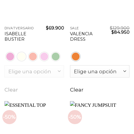
$
69.900
$
129.900
DIVATVERSARIO
SALE
$
84.950
ISABELLE
VALENCIA
BUSTIER
DRESS
Clear
Clear
-50%
-50%