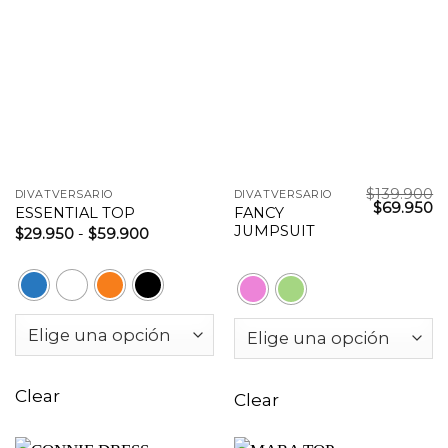
$
139.900
DIVATVERSARIO
DIVATVERSARIO
El
El
$
69.950
FANCY
ESSENTIAL TOP
precio
pr
JUMPSUIT
Rango
$
29.950
-
$
59.900
original
ac
de
era:
es
precios:
$139.900.
$6
desde
$29.950
hasta
$59.900
Clear
Clear