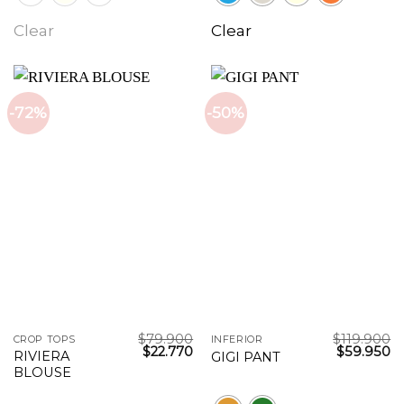
Clear
Clear
-72%
-50%
$
79.900
$
119.900
CROP TOPS
INFERIOR
$
22.770
$
59.950
RIVIERA
GIGI PANT
BLOUSE