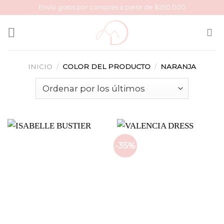
Skip
Envío gratis por compras a partir de $250.000
to
content
INICIO
/
COLOR DEL PRODUCTO
/
NARANJA
-35%