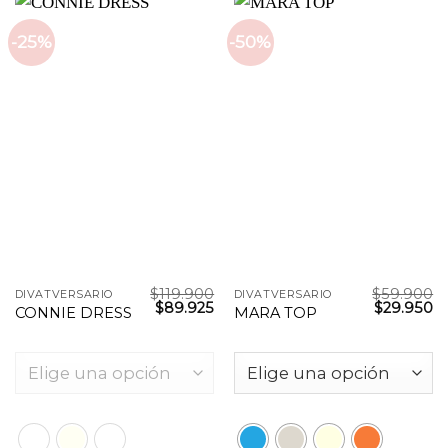
-25%
-50%
$
119.900
$
59.900
DIVATVERSARIO
DIVATVERSARIO
El
El
$
89.925
$
29.950
CONNIE DRESS
MARA TOP
precio
precio
original
actual
era:
es:
$119.900.
$89.925.