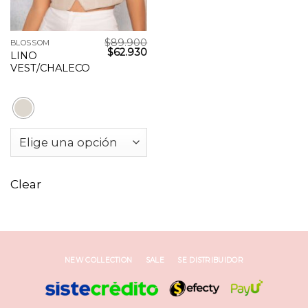
$
89.900
BLOSSOM
El
El
$
62.930
LINO
precio
precio
VEST/CHALECO
original
actual
era:
es:
$89.900.
$62.930.
Clear
NEW COLLECTION
SALE
SE DISTRIBUIDOR