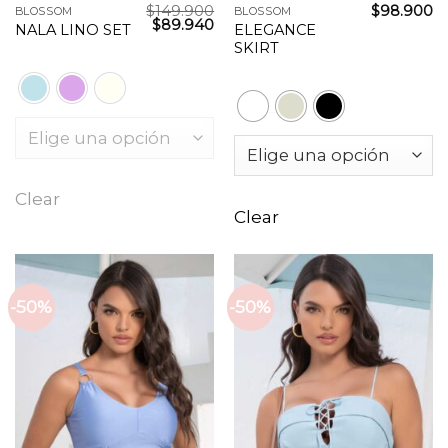
$
149.900
$
98.900
BLOSSOM
BLOSSOM
El
El
$
89.940
ELEGANCE
NALA LINO SET
precio
precio
SKIRT
original
actual
era:
es:
$149.900.
$89.940.
Clear
Clear
-50%
-50%