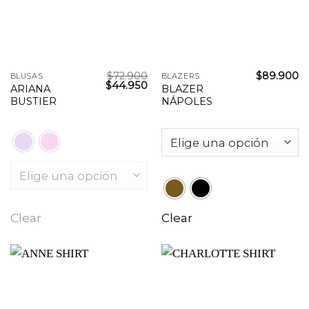
$
72.900
$
89.900
BLUSAS
BLAZERS
El
El
$
44.950
ARIANA
BLAZER
precio
precio
BUSTIER
NÁPOLES
original
actual
era:
es:
$72.900.
$44.950.
Clear
Clear