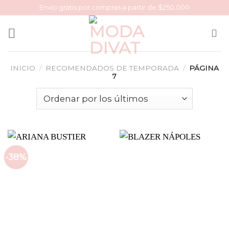
Skip
Envío gratis por compras a partir de $250.000
to
content
INICIO
/
RECOMENDADOS DE TEMPORADA
/
PÁGINA
7
-38%