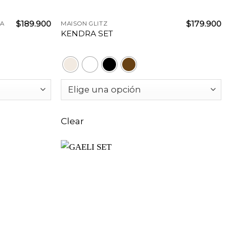
+
$
189.900
$
179.900
A
MAISON GLITZ
KENDRA SET
Clear