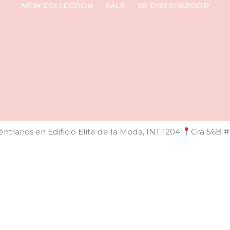
NEW COLLECTION
SALE
SE DISTRIBUIDOR
ntranos en Edificio Elite de la Moda, INT 1204
Cra 56B #