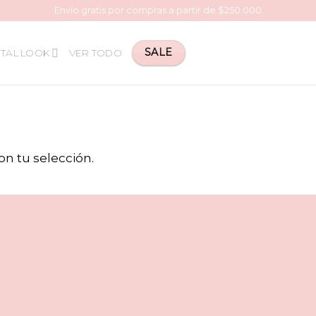
Envío gratis por compras a partir de $250.000
SALE
TAL LOOK
VER TODO
n tu selección.