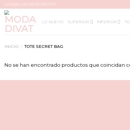
Skip
Compra con SISTECREDITO
to
content
LO NUEVO
SUPERIOR
INFERIOR
TO
INICIO
/
TOTE SECRET BAG
No se han encontrado productos que coincidan co