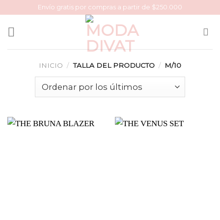
Skip
Envío gratis por compras a partir de $250.000
to
content
INICIO
/
TALLA DEL PRODUCTO
/
M/10