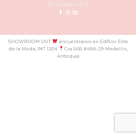
[formidable id=5]
SHOWROOM DVT
encuéntranos en Edificio Elite
de la Moda, INT 1204
Cra 56B #49A-29 Medellín,
Antioquia