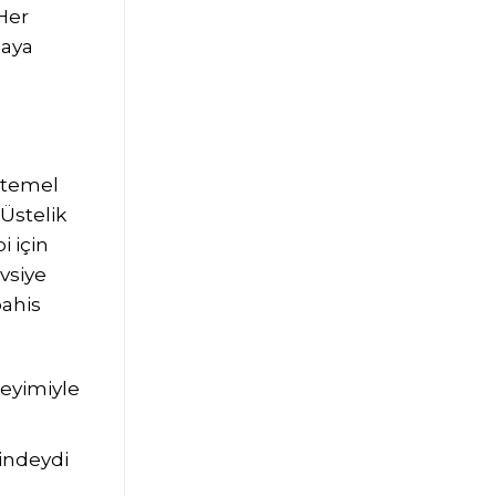
Her
maya
 temel
Üstelik
i için
vsiye
bahis
eyimiyle
indeydi