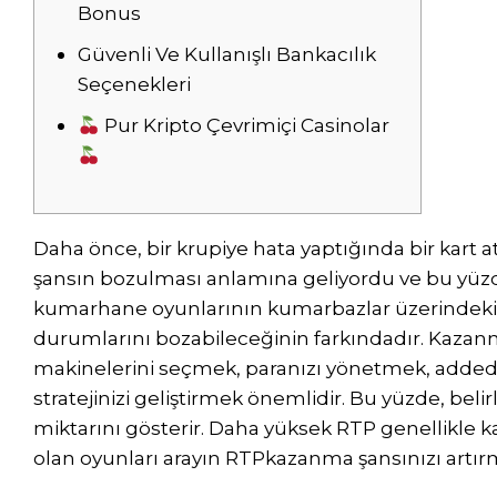
Bonus
Güvenli Ve Kullanışlı Bankacılık
Seçenekleri
Pur Kripto Çevrimiçi Casinolar
Daha önce, bir krupiye hata yaptığında bir kart 
şansın bozulması anlamına geliyordu ve bu yüzd
kumarhane oyunlarının kumarbazlar üzerindeki 
durumlarını bozabileceğinin farkındadır. Kazan
makinelerini seçmek, paranızı yönetmek, adde
stratejinizi geliştirmek önemlidir. Bu yüzde, beli
miktarını gösterir. Daha yüksek RTP genellikle
olan oyunları arayın RTPkazanma şansınızı artırm