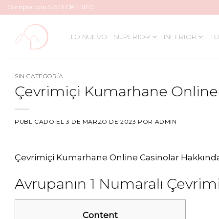
Skip
Compra con SISTECREDITO
to
content
LO NUEVO
SUPERIOR
INFERIOR
TO
SIN CATEGORÍA
Çevrimiçi Kumarhane Online 
PUBLICADO EL
3 DE MARZO DE 2023
POR
ADMIN
Çevrimiçi Kumarhane Online Casinolar Hakkında 
Avrupanın 1 Numaralı Çevrim
Content