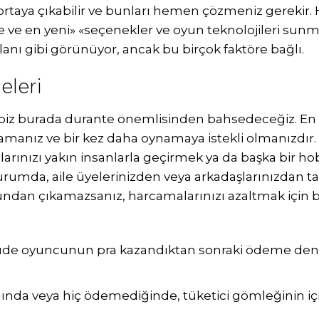
taya çıkabilir ve bunları hemen çözmeniz gerekir. 
eye ve en yeni» «seçenekler ve oyun teknolojileri sun
ı olanı gibi görünüyor, ancak bu birçok faktöre bağlı.
eleri
ma biz burada durante önemlisinden bahsedeceğiz. En
amanız ve bir kez daha oynamaya istekli olmanızdır. 
arınızı yakın insanlarla geçirmek ya da başka bir hob
durumda, aile üyelerinizden veya arkadaşlarınızdan ta
mundan çıkamazsanız, harcamalarınızı azaltmak için 
lçüde oyuncunun pra kazandıktan sonraki ödeme den
nda veya hiç ödemediğinde, tüketici gömleğinin iç