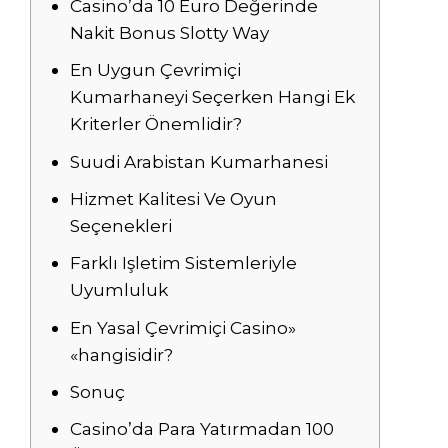
Casino’da 10 Euro Değerinde
Nakit Bonus Slotty Way
En Uygun Çevrimiçi
Kumarhaneyi Seçerken Hangi Ek
Kriterler Önemlidir?
Suudi Arabistan Kumarhanesi
Hizmet Kalitesi Ve Oyun
Seçenekleri
Farklı Işletim Sistemleriyle
Uyumluluk
En Yasal Çevrimiçi Casino»
«hangisidir?
Sonuç
Casino’da Para Yatırmadan 100