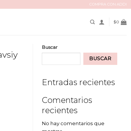
COMPRA CON ADDI
$
0
Buscar
avsiy
BUSCAR
Entradas recientes
Comentarios
recientes
No hay comentarios que