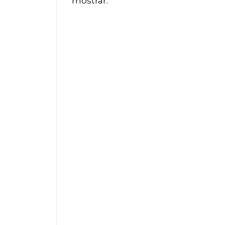
mostrar.