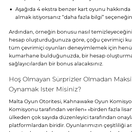
Aşağıda 4 ekstra benzer kart oyunu hakkında 
almak istiyorsanız “daha fazla bilgi” seçeneğin
Ardından, örneğin bonusu nasıl temizleyeceğiniz 
hesap oluşturduğunuza göre, çoğu çevrimiçi kuma
tüm çevrimiçi oyunları deneyimlemek için henüz
kumarhane bulduğunuzda, bir hesap oluşturmanı
sağlayıcılardan bir bonus alacaksınız.
Hoş Olmayan Sürprizler Olmadan Maksi
Oynamak Ister Misiniz?
Malta Oyun Otoritesi, Kahnawake Oyun Komisyonu
Komisyonu tarafından verilen» «birden fazla lisans
ülkeden çok sayıda düzenleyici tarafından onayla
platformlardan biridir. Oyunlarımızın çeşitliliği 