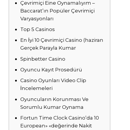
Çevrimiçi Eine Oynamalıyım –
Baccarat’ın Popüler Çevrimiçi
Varyasyonları
Top 5 Casinos
En İyi 10 Çevrimiçi Casino (haziran
Gerçek Parayla Kumar
Spinbetter Casino
Oyuncu Kayıt Prosedürü
Casino Oyunları Video Clip
İncelemeleri
Oyuncuların Korunması Ve
Sorumlu Kumar Oynama
Fortun Time Clock Casino’da 10
European» «değerinde Nakit