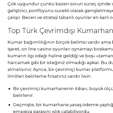
Çok uygundur çünkü bazen sorun süreç içinde or
geliştirici, portföyünü sürekli olarak genişletm
çalışır. Beceri ve strateji tabanlı oyunlar en karl
Top Türk Çevrimdışı Kumarhan
Kumar bağımlılığının birçok belirtisi vardır a
işaret, on line casino oyunları oynamayı bırakam
kumarın ilgi odağı haline geldiği ve boş» «zamanl
harcamak gibi bir isteğiniz olmadığı aşikar. Bu 
almalısınız. Ayrıca, bir çevrimiçi kumar platfor
limitleri belirleme fırsatınız vardır
1win
.
Bir çevrimiçi kumarhanenin itibarı, büyük ö
belirlenir.
Geçmişte, bir kumarhane yavaş ödeme yaptığı
empieza parasını ıslık çalabiliyordu.