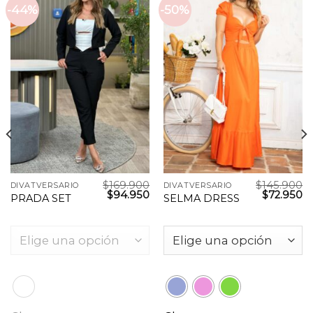
-44%
-50%
$
169.900
$
145.900
DIVATVERSARIO
DIVATVERSARIO
$
94.950
$
72.950
PRADA SET
SELMA DRESS