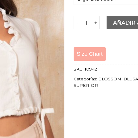
CARMEN BLOUSE cantida
AÑADIR 
Size Chart
SKU:
10942
Categorías:
BLOSSOM
,
BLUS
SUPERIOR