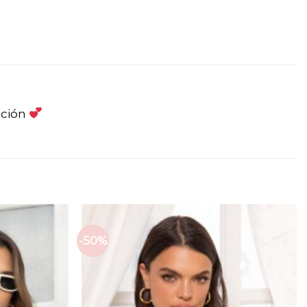
ación
-50%