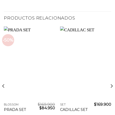
PRODUCTOS RELACIONADOS
-50%
$
169.900
$
169.900
BLOSSOM
SET
El
El
$
84.950
PRADA SET
CADILLAC SET
precio
precio