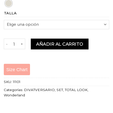
TALLA
APOLONIA SET cantidad
AÑADIR AL CARRITO
Size Chart
SKU:
11101
Categorías:
DIVATVERSARIO
,
SET
,
TOTAL LOOK
,
Wonderland