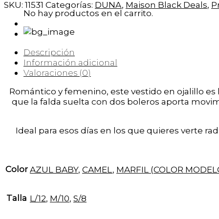
SKU:
11531
Categorías:
DUNA
,
Maison Black Deals
,
P
No hay productos en el carrito.
Descripción
Información adicional
Valoraciones (0)
Romántico y femenino, este vestido en ojalillo es 
que la falda suelta con dos boleros aporta movimi
Ideal para esos días en los que quieres verte ra
Color
AZUL BABY
,
CAMEL
,
MARFIL (COLOR MODEL
Talla
L/12
,
M/10
,
S/8