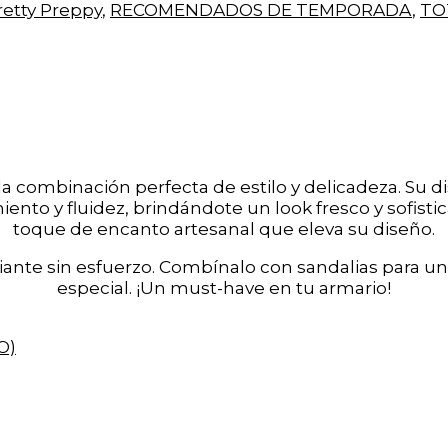
retty Preppy
,
RECOMENDADOS DE TEMPORADA
,
TO
la combinación perfecta de estilo y delicadeza. Su di
ento y fluidez, brindándote un look fresco y sofist
toque de encanto artesanal que eleva su diseño.
diante sin esfuerzo. Combínalo con sandalias para u
especial. ¡Un must-have en tu armario!
O)