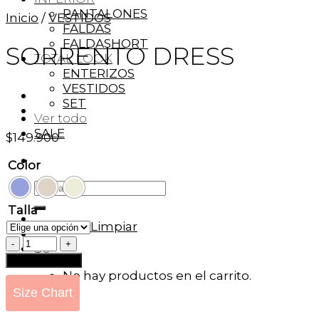
PANTALONES
Inicio
/
VESTIDOS
FALDAS
FALDASHORT
SORRENTO DRESS
TOTAL LOOK
ENTERIZOS
VESTIDOS
SET
Ver todo
SALE
$
149.900
Color
Buscar
por:
Talla
Limpiar
SORRENTO
$
0
DRESS
Añadir al carrito
cantidad
No hay productos en el carrito.
Size Chart
Carrito