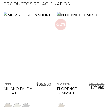
PRODUCTOS RELACIONADOS
-50%
$
89.900
$
155.900
EDÉN
BLOSSOM
El
E
$
77.950
MILANO FALDA
FLORENCE
precio
p
SHORT
JUMPSUIT
original
a
era:
e
$155.900.
$