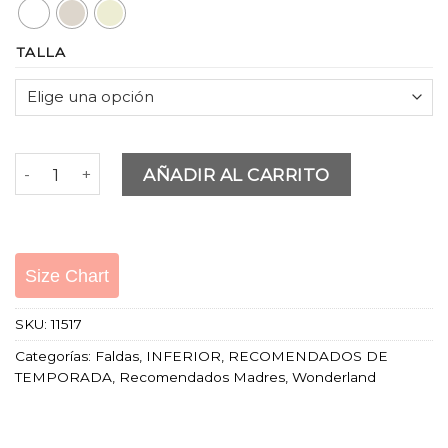
era:
es:
$103.900.
$83.120.
TALLA
WILD WEST SKIRT cantidad
AÑADIR AL CARRITO
Size Chart
SKU:
11517
Categorías:
Faldas
,
INFERIOR
,
RECOMENDADOS DE
TEMPORADA
,
Recomendados Madres
,
Wonderland